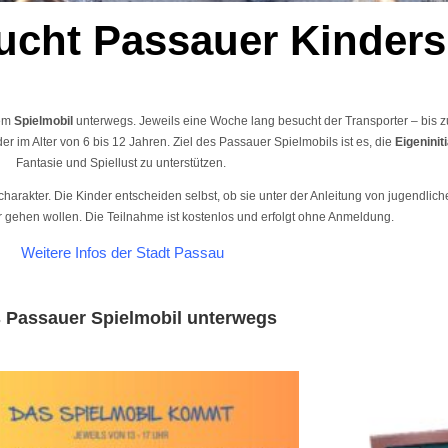
ucht Passauer Kinders
dem
Spielmobil
unterwegs. Jeweils eine Woche lang besucht der Transporter – bis z
der im Alter von 6 bis 12 Jahren. Ziel des Passauer Spielmobils ist es, die
Eigeninit
Fantasie und Spiellust zu unterstützen.
lcharakter. Die Kinder entscheiden selbst, ob sie unter der Anleitung von jugend
gehen wollen. Die Teilnahme ist kostenlos und erfolgt ohne Anmeldung.
Weitere Infos der Stadt Passau
 Passauer Spielmobil unterwegs