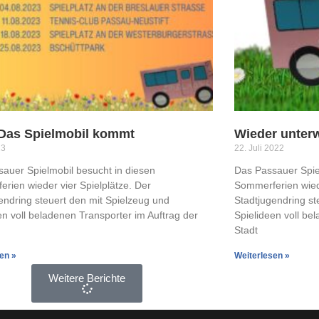
 Das Spielmobil kommt
Wieder unterw
23
22. Juli 2022
auer Spielmobil besucht in diesen
Das Passauer Spie
rien wieder vier Spielplätze. Der
Sommerferien wiede
endring steuert den mit Spielzeug und
Stadtjugendring st
en voll beladenen Transporter im Auftrag der
Spielideen voll be
Stadt
en »
Weiterlesen »
Weitere Berichte