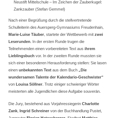
Neustift Mittelschule – Im Zeichen der Zauberkugel:
Zankzauber (Stefan Gemmel)
Nach einer Begrüßung durch die stellvertretende
Schulleiterin des Auersperg-Gymnasiums Freudenhain,
Marie-Luise Täuber
, startete der Wettbewerb mit
zwei
Leserunden
. In der ersten Runde trugen die
Teilnehmenden einen vorbereiteten Text aus
ihrem
Lieblingsbuch
vor. In der zweiten Runde mussten sie
sich einer besonderen Herausforderung stellen: Sie lasen
einen
unbekannten Text
aus dem Buch
„Die
wundersamen Talente der Kalendario-Geschwister“
von
Louisa Söllner
. Trotz einiger schwieriger Wörter
meisterten alle Jugendlichen diese Aufgabe souverän.
Die Jury, bestehend aus Vorjahressiegerin
Charlotte
Zank
,
Ingrid Schreiner
von der Buchhandlung Pustet,
Jungautor
Florian Hatzesberger
, Stadtrat
Matthias